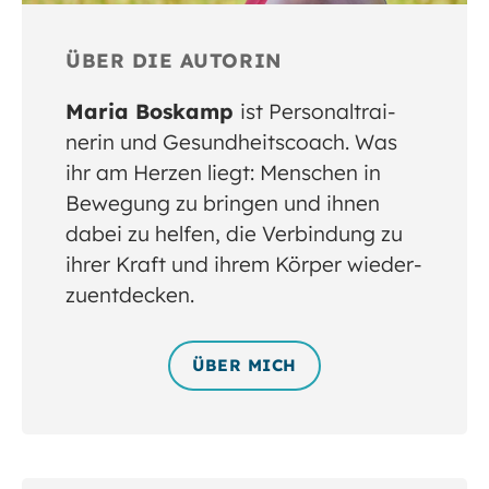
ÜBER DIE AUTORIN
Maria Boskamp
ist Personal­trai­
nerin und Gesund­heits­coach. Was
ihr am Herzen liegt: Men­schen in
Bewe­gung zu brin­gen und ihnen
dabei zu hel­fen, die Ver­bin­dung zu
ihrer Kraft und ihrem Kör­per wieder­
zu­ent­decken.
ÜBER MICH