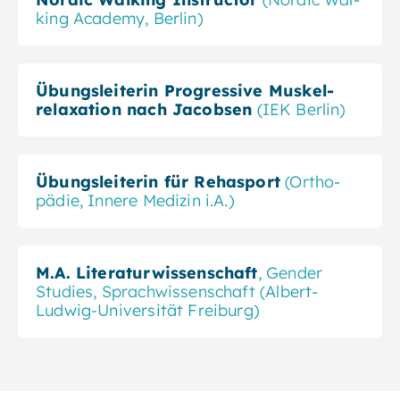
king Academy, Berlin)
Übungs­leiterin Pro­gressive Muskel­
rela­xa­tion nach Jacobsen
(IEK Berlin)
Übungs­leiterin für Reha­sport
(Ortho­
pädie, Innere Medizin i.A.)
M.A. Lite­ratur­wissen­schaft
, Gender
Studies, Sprach­wissen­schaft (Albert-
Ludwig-Uni­ver­si­tät Freiburg)