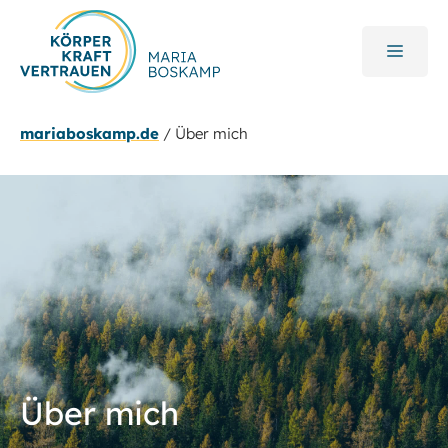
Zum
Inhalt
MEN
springen
mariaboskamp.de
/
Über mich
Über mich