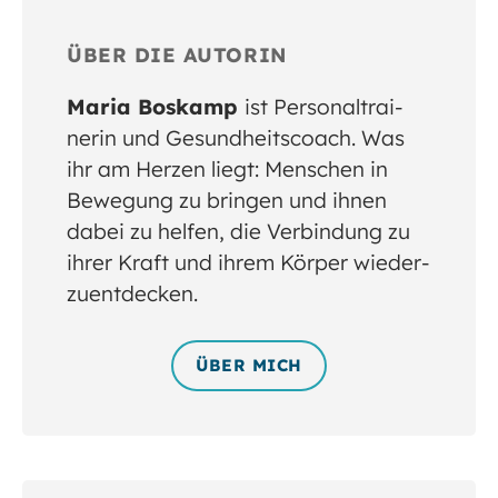
ÜBER DIE AUTORIN
Maria Boskamp
ist Personal­trai­
nerin und Gesund­heits­coach. Was
ihr am Herzen liegt: Men­schen in
Bewe­gung zu brin­gen und ihnen
dabei zu hel­fen, die Ver­bin­dung zu
ihrer Kraft und ihrem Kör­per wieder­
zu­ent­decken.
ÜBER MICH