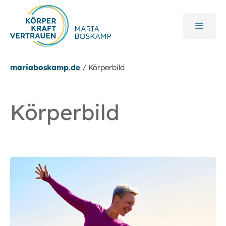
Zum
Inhalt
MEN
springen
mariaboskamp.de
/
Körperbild
Körperbild